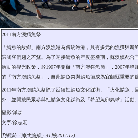
2011南方澳鯖魚祭
「鯖魚的故鄉」南方澳漁港為傳統漁港，具有多元的漁獲與新
讓饕客們趨之若鶩。為了迎接鯖魚的年度盛產期，蘇澳鎮配合
活動的觀光政策，於1997年開辦「南方澳祭魚節」，2007年
的「南方澳鯖魚祭」，自此鯖魚祭與鯖魚節成為宜蘭縣重要的
2011年南方澳鯖魚祭除了延續扛鯖魚文化踩街、「火化鯖魚，
外，並開放民眾參與扛鯖魚文化踩街及「希望魚卵氣球」活動
攝影/洋森
文字/徐志宏
刊載於「海大漁推」41期(2011.12)