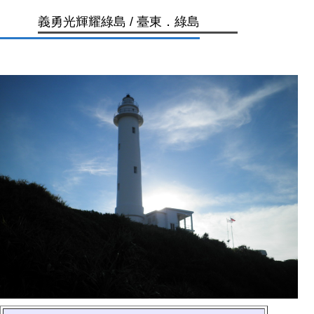
義勇光輝耀綠島 / 臺東．綠島