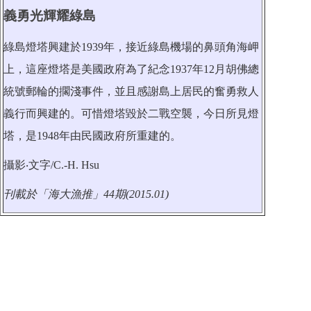
義勇光輝耀綠島
綠島燈塔興建於1939年，接近綠島機場的鼻頭角海岬
上，這座燈塔是美國政府為了紀念1937年12月胡佛總
統號郵輪的擱淺事件，並且感謝島上居民的奮勇救人
義行而興建的。可惜燈塔毀於二戰空襲，今日所見燈
塔，是1948年由民國政府所重建的。
攝影‧文字/C.-H. Hsu
刊載於「海大漁推」44期(2015.01)