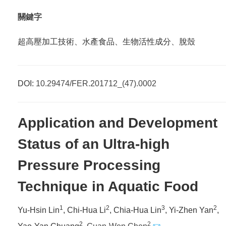
關鍵字
超高壓加工技術、水產食品、生物活性成分、脫殼
DOI:
10.29474/FER.201712_(47).0002
Application and Development
Status of an Ultra-high
Pressure Processing
Technique in Aquatic Food
1
2
3
2
Yu-Hsin Lin
, Chi-Hua Li
, Chia-Hua Lin
, Yi-Zhen Yan
,
2
2