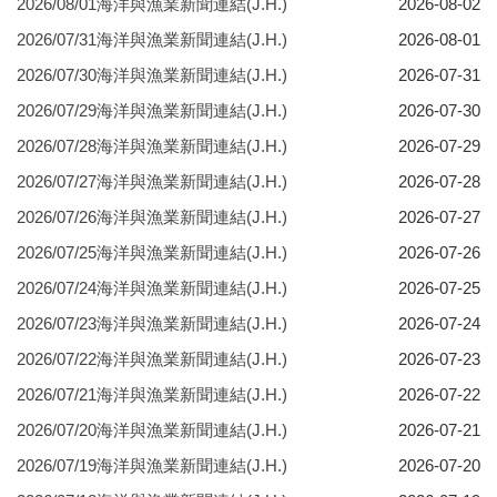
2026/08/01海洋與漁業新聞連結(J.H.)
2026-08-02
2026/07/31海洋與漁業新聞連結(J.H.)
2026-08-01
2026/07/30海洋與漁業新聞連結(J.H.)
2026-07-31
2026/07/29海洋與漁業新聞連結(J.H.)
2026-07-30
2026/07/28海洋與漁業新聞連結(J.H.)
2026-07-29
2026/07/27海洋與漁業新聞連結(J.H.)
2026-07-28
2026/07/26海洋與漁業新聞連結(J.H.)
2026-07-27
2026/07/25海洋與漁業新聞連結(J.H.)
2026-07-26
2026/07/24海洋與漁業新聞連結(J.H.)
2026-07-25
2026/07/23海洋與漁業新聞連結(J.H.)
2026-07-24
2026/07/22海洋與漁業新聞連結(J.H.)
2026-07-23
2026/07/21海洋與漁業新聞連結(J.H.)
2026-07-22
2026/07/20海洋與漁業新聞連結(J.H.)
2026-07-21
2026/07/19海洋與漁業新聞連結(J.H.)
2026-07-20