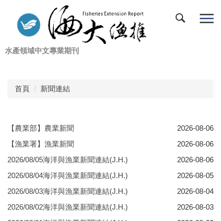
跳
到
主
要
水產領域中文專業期刊
內
容
區
首頁
新聞連結
【農業部】農業新聞
2026-08-06
【漁業署】漁業新聞
2026-08-06
2026/08/05海洋與漁業新聞連結(J.H.)
2026-08-06
2026/08/04海洋與漁業新聞連結(J.H.)
2026-08-05
2026/08/03海洋與漁業新聞連結(J.H.)
2026-08-04
2026/08/02海洋與漁業新聞連結(J.H.)
2026-08-03