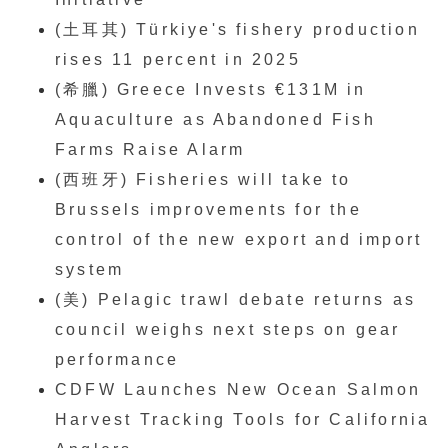
(土耳其) Türkiye's fishery production
rises 11 percent in 2025
(希臘) Greece Invests €131M in
Aquaculture as Abandoned Fish
Farms Raise Alarm
(西班牙) Fisheries will take to
Brussels improvements for the
control of the new export and import
system
(美) Pelagic trawl debate returns as
council weighs next steps on gear
performance
CDFW Launches New Ocean Salmon
Harvest Tracking Tools for California