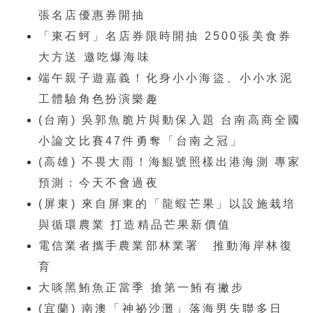
張名店優惠券開抽
「東石蚵」名店券限時開抽 2500張美食券
大方送 邀吃爆海味
端午親子遊嘉義！化身小小海盜、小小水泥
工體驗角色扮演樂趣
(台南) 吳郭魚脆片與動保入題 台南高商全國
小論文比賽47件勇奪「台南之冠」
(高雄) 不畏大雨！海鯤號照樣出港海測 專家
預測：今天不會過夜
(屏東) 來自屏東的「龍蝦芒果」以設施栽培
與循環農業 打造精品芒果新價值
電信業者攜手農業部林業署 推動海岸林復
育
大啖黑鮪魚正當季 搶第一鮪有撇步
(宜蘭) 南澳「神祕沙灘」落海男失聯多日