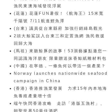
漁民東澳海域發現浮屍
(花蓮) 花蓮FUN暑假！《航海王》15米寬
千陽號 7/11航進鯉魚潭
(台東) 議員促台東縣府 加強行銷綠島觀光
2頭大鯨鯊誤入台東三和定置漁網 漁民救援
回歸大海
(馬祖) 來聽鯨豚的故事！53洄藝據點邀您一
同認識海洋朋友 限量贈送抹香鯨紙雕材料包
(中國) 在寧德，一條魚何以帶活一個產業？
Norway launches nationwide seafood
campaign in China
(香港) 香港推漁業發展 力求15年內本地海
魚養殖產量增十倍
端午快閃香港攻略 走訪「港版五漁村」、
朝聖世界50最佳酒吧