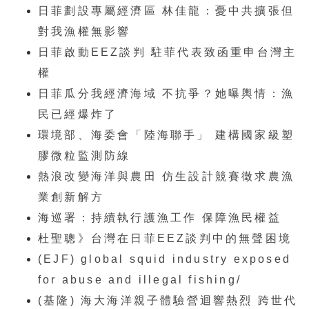
日菲劃設專屬經濟區 林佳龍：憂中共擴張但
對我漁權無影響
日菲啟動EEZ談判 駐菲代表致函重申台灣主
權
日菲瓜分我經濟海域 不抗爭？她曝輿情：漁
民已經爆炸了
環境部、海委會「陸海聯手」 建構國家級塑
膠微粒監測防線
熱浪改變海洋與農田 仿生設計競賽徵求農漁
業創新解方
海巡署：持續執行護漁工作 保障漁民權益
杜聖聰》台灣在日菲EEZ談判中的無聲困境
(EJF) global squid industry exposed
for abuse and illegal fishing/
(基隆) 海大海洋親子體驗營迴響熱烈 跨世代