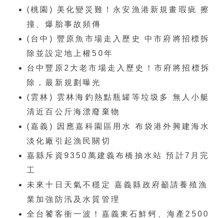
(桃園) 美化變災難！永安漁港新規畫瑕疵 擦
撞、爆胎事故頻傳
(台中) 豐原魚市場走入歷史 中市府將招標拆
除並設定地上權50年
台中豐原2大老市場走入歷史！市府將招標拆
除，最新規劃曝光
(雲林) 雲林海釣熱點瓶罐等垃圾多 無人小艇
清近百公斤海漂廢棄物
(嘉義) 因應嘉科園區用水 布袋港外興建海水
淡化廠引起漁民關切
嘉縣斥資9350萬建義布橋抽水站 預計7月完
工
未來十日天氣不穩定 嘉義縣政府籲請養殖漁
業加強防汛及水質管理
全台饕客衝一波！嘉義東石鮮蚵、海產2500