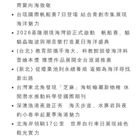
齊聚向海致敬
台琉國際帆船賽7日登場 結合青創市集展現
海洋魅力
2026基隆潮境海灣節正式啟動 帆船賽、貓
貓蟲咖波與潮音樂打造夏日海洋盛典
(台北) 教育部攜手海大、科教館頒發海洋科
普繪本獎 獲獎作品展開全台巡迴推廣
(新北) 從廢棄池到永續養殖 返鄉為海洋尋找
新出路
台灣東北角發現「芝麻」海蛞蝓屬新物種 休
閒潛水推動科學登國際期刊
深澳漁港夜遊正夯 海天步道、水豚岩與夜
釣小卷串起夏季海港魅力
北海岸領騎17公里 世界自行車日展現綠色
觀光實力