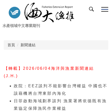
跳
到
主
要
水產領域中文專業期刊
內
容
區
首頁
新聞連結
【轉載】2026/06/04海洋與漁業新聞連結
(J.H.)
政院：EEZ談判不能影響台灣權益 中國也不
該藉機將台灣東部內海化
日菲啟動海域劃界談判 漁業署將依循既有漁
業協定保障漁民作業權益